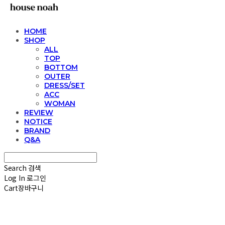
HOME
SHOP
ALL
TOP
BOTTOM
OUTER
DRESS/SET
ACC
WOMAN
REVIEW
NOTICE
BRAND
Q&A
Search
검색
Log In
로그인
Cart
장바구니