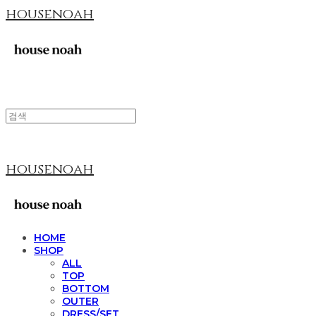
housenoah
housenoah
HOME
SHOP
ALL
TOP
BOTTOM
OUTER
DRESS/SET