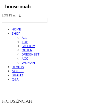
LOG IN
로그인
HOME
SHOP
ALL
TOP
BOTTOM
OUTER
DRESS/SET
ACC
WOMAN
REVIEW
NOTICE
BRAND
Q&A
housenoah