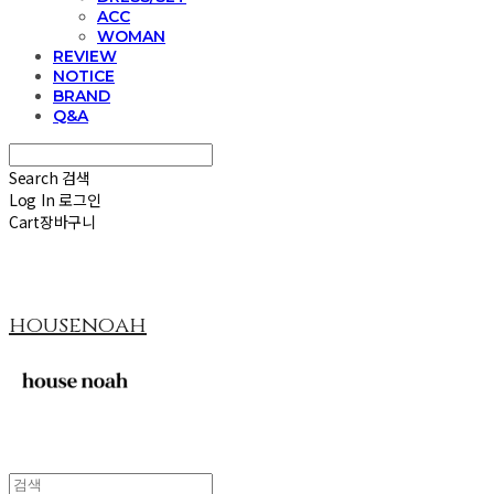
ACC
WOMAN
REVIEW
NOTICE
BRAND
Q&A
Search
검색
Log In
로그인
Cart
장바구니
housenoah